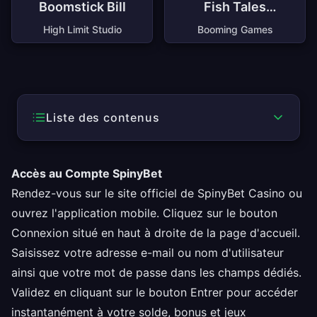
Boomstick Bill
Fish Tales
Halloween
High Limit Studio
Booming Games
Liste des contenus
Accès au Compte SpinyBet
Rendez-vous sur le site officiel de
SpinyBet Casino
ou
ouvrez l'application mobile. Cliquez sur le bouton
Connexion situé en haut à droite de la page d'accueil.
Saisissez votre adresse e-mail ou nom d'utilisateur
ainsi que votre mot de passe dans les champs dédiés.
Validez en cliquant sur le bouton Entrer pour accéder
instantanément à votre solde, bonus et
jeux