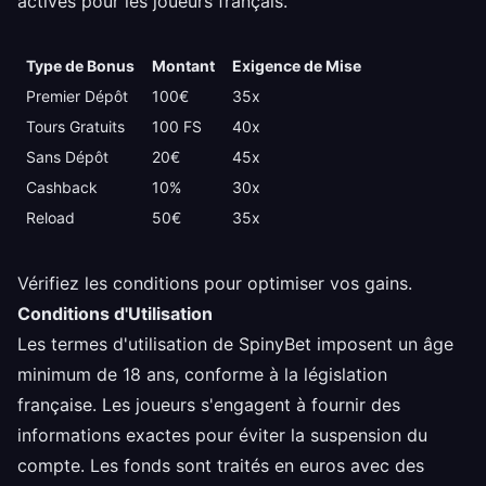
actives pour les joueurs français.
Type de Bonus
Montant
Exigence de Mise
Premier Dépôt
100€
35x
Tours Gratuits
100 FS
40x
Sans Dépôt
20€
45x
Cashback
10%
30x
Reload
50€
35x
Vérifiez les conditions pour optimiser vos gains.
Conditions d'Utilisation
Les termes d'utilisation de SpinyBet imposent un âge
minimum de 18 ans, conforme à la législation
française. Les joueurs s'engagent à fournir des
informations exactes pour éviter la suspension du
compte. Les fonds sont traités en euros avec des