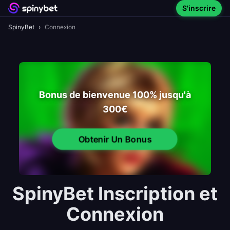
S'inscrire
SpinyBet
›
Connexion
Bonus de bienvenue 100% jusqu'à
300€
Obtenir Un Bonus
SpinyBet Inscription et
Connexion