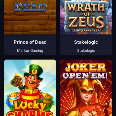
Prince of Dead
Stakelogic
Merkur Gaming
Stakelogic