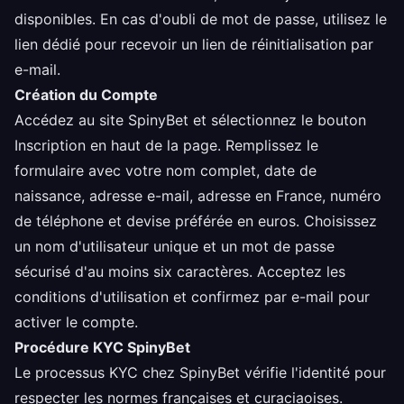
disponibles
. En cas d'oubli de mot de passe, utilisez le
lien dédié pour recevoir un lien de réinitialisation par
e-mail.
Création du Compte
Accédez au site SpinyBet et sélectionnez le bouton
Inscription en haut de la page. Remplissez le
formulaire avec votre nom complet, date de
naissance, adresse e-mail, adresse en France, numéro
de téléphone et devise préférée en euros. Choisissez
un nom d'utilisateur unique et un mot de passe
sécurisé d'au moins six caractères. Acceptez les
conditions d'utilisation et confirmez par e-mail pour
activer le compte.
Procédure KYC SpinyBet
Le processus KYC chez SpinyBet vérifie l'identité pour
respecter les normes françaises et curaciaoises.