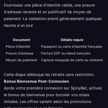
Fournissez une pièce d'identité valide, une preuve
d'adresse récente et un justificatif de moyen de
paiement. La validation prend généralement quelques
heures à un jour.
Document
Détails requis
Pièce d'identité
Passeport ou carte d'identité française
Preuve d'adresse
Facture EDF ou relevé bancaire
Moyen de paiement
Capture masquée de carte ou virement
Cette étape débloque les retraits sans restriction.
Bonus Bienvenue Post-Connexion
Après votre première connexion sur SpinyBet, activez
le bonus de bienvenue pour booster vos mises
initiales. Les offres varient selon les promotions