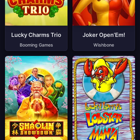
Lucky Charms Trio
Joker Open’Em!
Booming Games
Wishbone