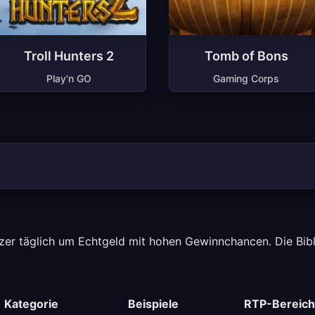
Troll Hunters 2
Tomb of Bons
Play'n GO
Gaming Corps
er täglich um Echtgeld mit hohen Gewinnchancen. Die Bibl
Kategorie
Beispiele
RTP-Bereich