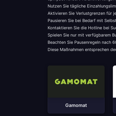
Nutzen Sie tägliche Einzahlungslim
Aktivieren Sie Verlustgrenzen für j
Pausieren Sie bei Bedarf mit Selbs
Kontaktieren Sie die Hotline bei S
Spielen Sie nur mit verfügbarem B
Beachten Sie Pausenregeln nach 6
Diese Maßnahmen entsprechen de
Gamomat