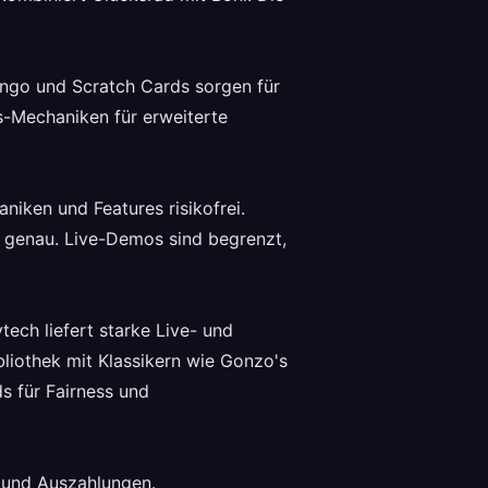
Bingo und Scratch Cards sorgen für
s-Mechaniken für erweiterte
niken und Features risikofrei.
e genau. Live-Demos sind begrenzt,
tech liefert starke Live- und
liothek mit Klassikern wie Gonzo's
s für Fairness und
- und Auszahlungen.