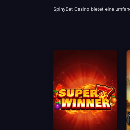
SpinyBet Casino bietet eine umfang