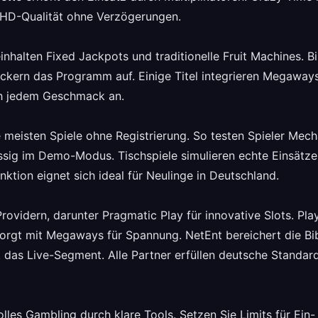
 HD-Qualität ohne Verzögerungen.
nhalten Fixed Jackpots und traditionelle Fruit Machines. 
ockern das Programm auf. Einige Titel integrieren Megaway
ich jedem Geschmack an.
meisten Spiele ohne Registrierung. So testen Spieler Mecha
üssig im Demo-Modus. Tischspiele simulieren echte Einsätz
unktion eignet sich ideal für Neulinge in Deutschland.
ovidern, darunter Pragmatic Play für innovative Slots. Play
rgt mit Megaways für Spannung. NetEnt bereichert die Bib
 das Live-Segment. Alle Partner erfüllen deutsche Standard
lles Gambling durch klare Tools. Setzen Sie Limits für Ein