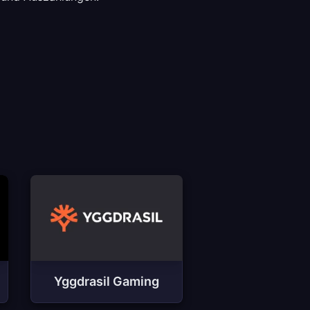
Yggdrasil Gaming