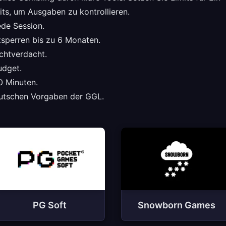
its, um Ausgaben zu kontrollieren.
ede Session.
tsperren bis zu 6 Monaten.
uchtverdacht.
udget.
0 Minuten.
utschen Vorgaben der GGL.
PG Soft
Snowborn Games