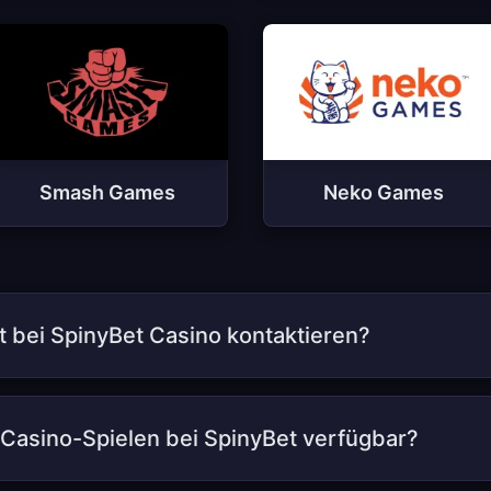
Smash Games
Neko Games
 bei SpinyBet Casino kontaktieren?
Casino-Spielen bei SpinyBet verfügbar?